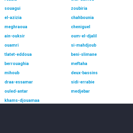
souagui
zoubiria
el-azizia
chahbounia
meghraoua
cheniguel
ain-ouksir
oum-el-djalil
ouamri
si-mahdjoub
tlatet-eddoua
beni-slimane
berrouaghia
meftaha
mihoub
deux-bassins
draa-essamar
sidi-errabie
ouled-antar
medjebar
khams-djouamaa