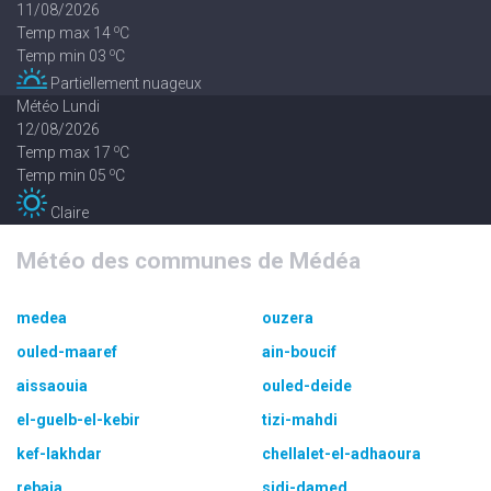
11/08/2026
o
Temp max 14
C
o
Temp min 03
C
Partiellement nuageux
Météo Lundi
12/08/2026
o
Temp max 17
C
o
Temp min 05
C
Claire
Météo des communes de Médéa
medea
ouzera
ouled-maaref
ain-boucif
aissaouia
ouled-deide
el-guelb-el-kebir
tizi-mahdi
kef-lakhdar
chellalet-el-adhaoura
rebaia
sidi-damed