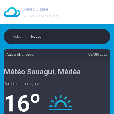
Météo Algérie
La méteo dz de toutes les villes
Médéa
Souagui
Aujourdh'ui Jeudi
08/08/2026
Météo Souagui, Médéa
Partiellement nuageux
o
16