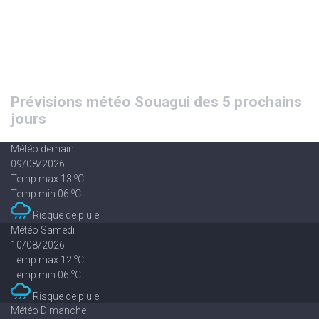
Prévisions météo Souagui des 5 prochains
jours
Météo demain
09/08/2026
o
Temp max 13
C
o
Temp min 06
C
Risque de pluie
Météo Samedi
10/08/2026
o
Temp max 12
C
o
Temp min 06
C
Risque de pluie
Météo Dimanche