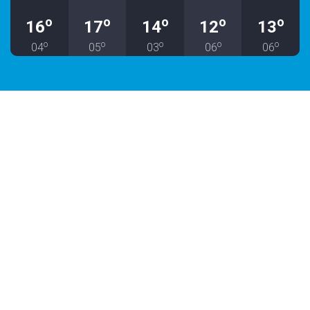
o
o
o
o
o
16
17
14
12
13
o
o
o
o
o
04
05
03
06
06