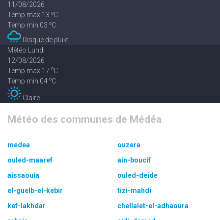
11/08/2026
o
Temp max 13
C
o
Temp min 03
C
Risque de pluie
Météo Lundi
12/08/2026
o
Temp max 17
C
o
Temp min 04
C
Claire
Météo des communes de Médéa
medea
ouzera
ouled-maaref
ain-boucif
aissaouia
ouled-deide
el-guelb-el-kebir
tizi-mahdi
kef-lakhdar
chellalet-el-adhaoura