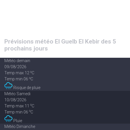
Prévisions météo El Guelb El Kebir des 5
prochains jours
Météo demain
09/08/2026
o
Temp max 12
C
o
Temp min 06
C
Risque de pluie
Météo Samedi
10/08/2026
o
Temp max 11
C
o
Temp min 06
C
Pluie
Météo Dimanche