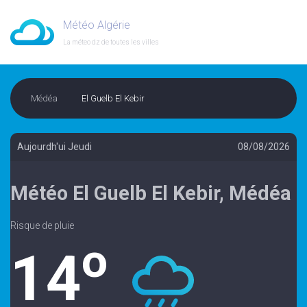
Météo Algérie
La méteo dz de toutes les villes
Médéa
El Guelb El Kebir
Aujourdh'ui Jeudi
08/08/2026
Météo El Guelb El Kebir, Médéa
Risque de pluie
o
14