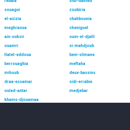
rebaia
sidi-damed
souagui
zoubiria
el-azizia
chahbounia
meghraoua
cheniguel
ain-ouksir
oum-el-djalil
ouamri
si-mahdjoub
tlatet-eddoua
beni-slimane
berrouaghia
meftaha
mihoub
deux-bassins
draa-essamar
sidi-errabie
ouled-antar
medjebar
khams-djouamaa