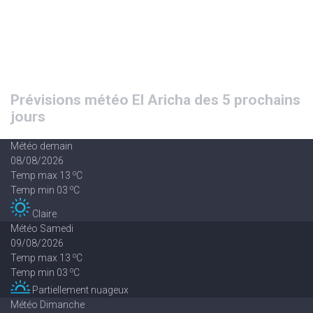
Prévisions météo El Aricha des 5 prochains
jours
Météo demain
08/08/2026
o
Temp max 13
C
o
Temp min 03
C
Claire
Météo Samedi
09/08/2026
o
Temp max 13
C
o
Temp min 03
C
Partiellement nuageux
Météo Dimanche