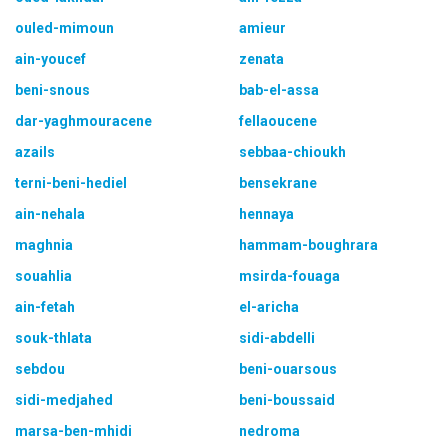
ouled-mimoun
amieur
ain-youcef
zenata
beni-snous
bab-el-assa
dar-yaghmouracene
fellaoucene
azails
sebbaa-chioukh
terni-beni-hediel
bensekrane
ain-nehala
hennaya
maghnia
hammam-boughrara
souahlia
msirda-fouaga
ain-fetah
el-aricha
souk-thlata
sidi-abdelli
sebdou
beni-ouarsous
sidi-medjahed
beni-boussaid
marsa-ben-mhidi
nedroma