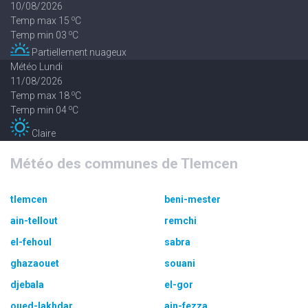
10/08/2026
o
Temp max 15
C
o
Temp min 03
C
Partiellement nuageux
Météo Lundi
11/08/2026
o
Temp max 18
C
o
Temp min 04
C
Claire
Météo des communes de Tlemcen
tlemcen
beni-mester
ain-tellout
remchi
el-fehoul
sabra
ghazaouet
souani
djebala
el-gor
oued-lakhdar
ain-fezza