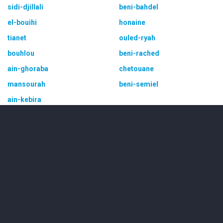
sidi-djillali
beni-bahdel
el-bouihi
honaine
tianet
ouled-ryah
bouhlou
beni-rached
ain-ghoraba
chetouane
mansourah
beni-semiel
ain-kebira