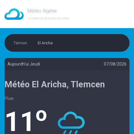
Météo Algérie
La méteo dz de toutes les villes
Tlemcen
El Aricha
Aujourdh'ui Jeudi
07/08/2026
Météo El Aricha, Tlemcen
Pluie
o
11