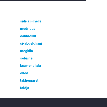
sidi-ali-mellal
medrissa
dahmouni
si-abdelghani
meghila
sebaine
ksar-chellala
oued-lilli
takhemaret
faidja