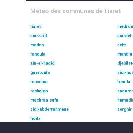
Météo des communes de Tiaret
tiaret
medrou
ain-zarit
ain-deh
madna
sebt
rahouia
mahdia
ain-el-hadid
djebilet
guertoufa
sidi-ho
tousnina
frenda
rechaiga
nadora
mechraa-safa
hamadi
sidi-abderrahmane
serghin
tidda