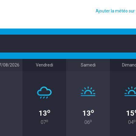
Ajouter la météo sur 
7/08/2026
Vendredi
Samedi
Diman
o
o
13
13
15
o
o
o
07
06
04