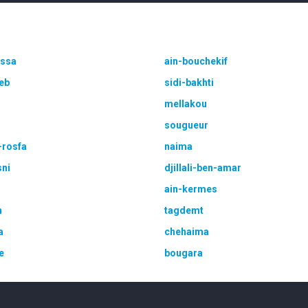
ssa
ain-bouchekif
eb
sidi-bakhti
mellakou
sougueur
-rosfa
naima
sni
djillali-ben-amar
ain-kermes
h
tagdemt
a
chehaima
e
bougara