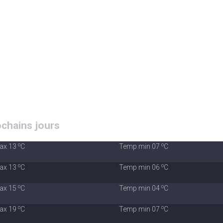
chains jours
o
o
ax 13
C
Temp min 07
C
o
o
ax 13
C
Temp min 06
C
o
o
ax 15
C
Temp min 04
C
o
o
ax 19
C
Temp min 07
C