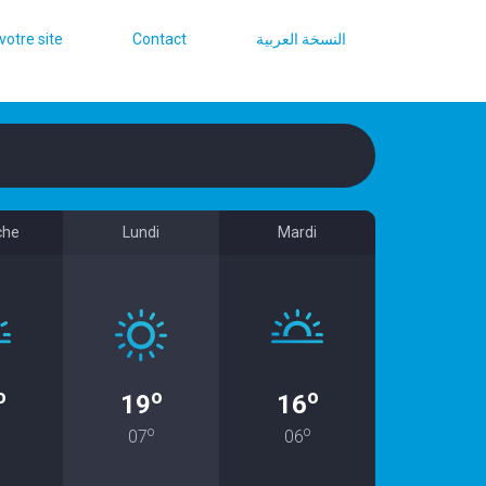
votre site
Contact
النسخة العربية
che
Lundi
Mardi
o
o
o
19
16
o
o
07
06