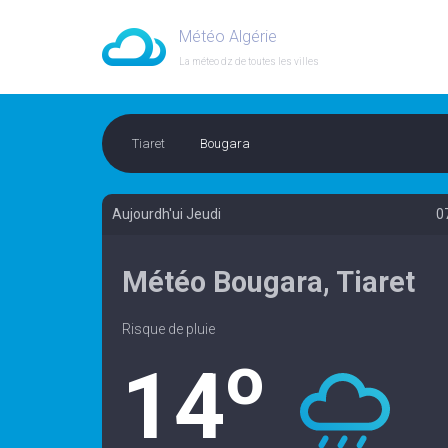
Météo Algérie
La méteo dz de toutes les villes
Tiaret
Bougara
Aujourdh'ui Jeudi
0
Météo Bougara, Tiaret
Risque de pluie
o
14